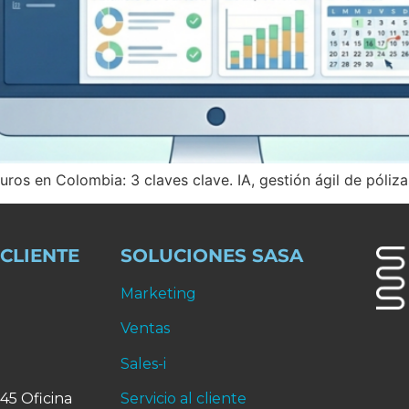
os en Colombia: 3 claves clave. IA, gestión ágil de pólizas
 CLIENTE
SOLUCIONES SASA
Marketing
Ventas
Sales-i
 45 Oficina
Servicio al cliente