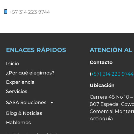
+57 314 223 9744
ENLACES RÁPIDOS
ATENCIÓN AL
Contacto
Inicio
¿Por qué elegirnos?
(
+57) 314 223 9744
Experiencia
Ubicación
Servicios
Carrera 48 No 10 –
SASA Soluciones
807 Especial Cowo
Comercial Monter
Blog & Noticias
Antioquia
Hablemos