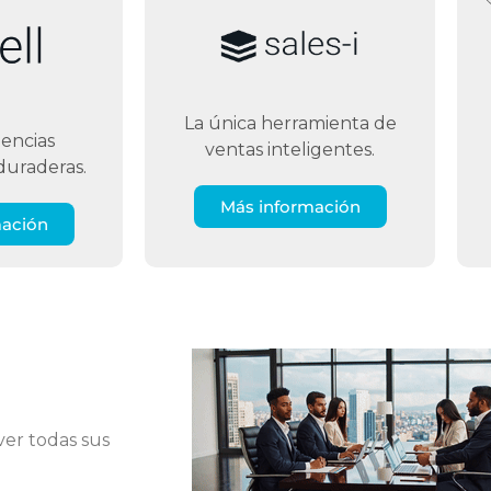
La única herramienta de
iencias
ventas inteligentes.
 duraderas.
Más información
mación
ver todas sus