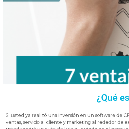
¿Qué es
Si usted ya realizó una inversión en un software de C
ventas, servicio al cliente y marketing al rededor de