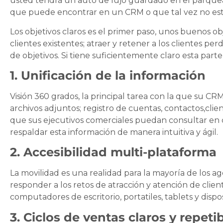
usted tendrá un auto de lujo guardado en el parquead
que puede encontrar en un CRM o que tal vez no está
Los objetivos claros es el primer paso, unos buenos ob
clientes existentes; atraer y retener a los clientes pe
de objetivos. Si tiene suficientemente claro esta pa
1. Unificación de la información
Visión 360 grados, la principal tarea con la que su CR
archivos adjuntos; registro de cuentas, contactos,clie
que sus ejecutivos comerciales puedan consultar e
respaldar esta información de manera intuitiva y ágil.
2. Accesibilidad multi-plataforma
La movilidad es una realidad para la mayoría de los 
responder a los retos de atracción y atención de clie
computadores de escritorio, portatiles, tablets y dispos
3. Ciclos de ventas claros y repeti