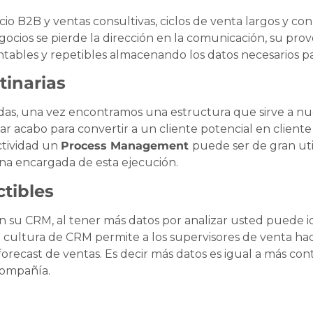
io B2B y ventas consultivas, ciclos de venta largos y con
gocios se pierde la dirección en la comunicación, su pr
entables y repetibles almacenando los datos necesarios pa
tinarias
idas, una vez encontramos una estructura que sirve a n
acabo para convertir a un cliente potencial en cliente 
ctividad un
Process Management
puede ser de gran uti
sona encargada de esta ejecución.
ctibles
n su CRM, al tener más datos por analizar usted puede id
a cultura de CRM permite a los supervisores de venta ha
forecast de ventas. Es decir más datos es igual a más cont
compañía.