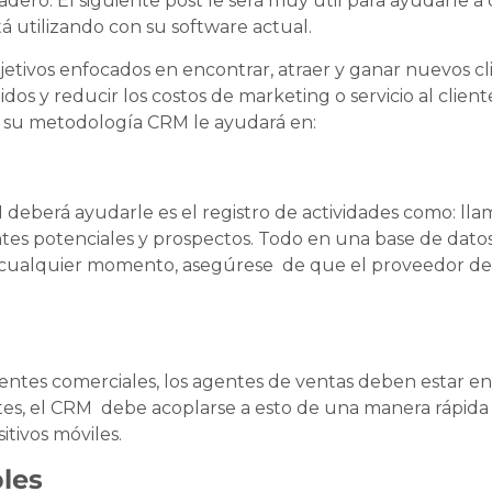
ero. El siguiente post le será muy útil para ayudarle a
 utilizando con su software actual.
jetivos enfocados en encontrar, atraer y ganar nuevos clie
rdidos y reducir los costos de marketing o servicio al cli
rte su metodología CRM le ayudará en:
M deberá ayudarle es el registro de actividades como: lla
ntes potenciales y prospectos. Todo en una base de datos
n cualquier momento, asegúrese de que el proveedor d
agentes comerciales, los agentes de ventas deben estar 
ntes, el CRM debe acoplarse a esto de una manera rápida 
itivos móviles.
bles