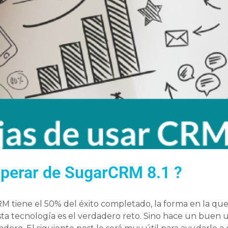
perar de SugarCRM 8.1 ?
RM tiene el 50% del éxito completado, la forma en la que
 esta tecnología es el verdadero reto. Sino hace un buen 